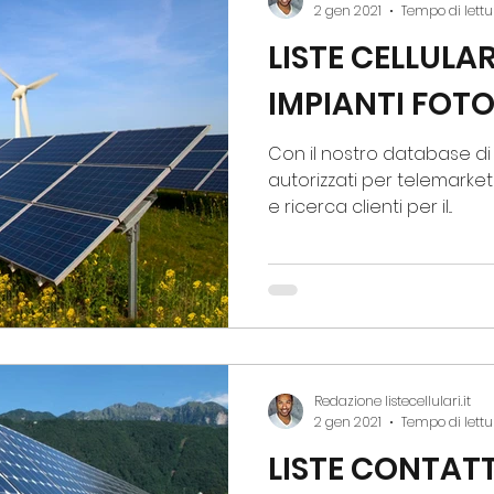
2 gen 2021
Tempo di lettu
LISTE CELLULA
IMPIANTI FOT
Con il nostro database di liste di numeri c
autorizzati per telemarketing e presa appunt
e ricerca clienti per il...
Redazione listecellulari.it
2 gen 2021
Tempo di lettu
LISTE CONTATTI